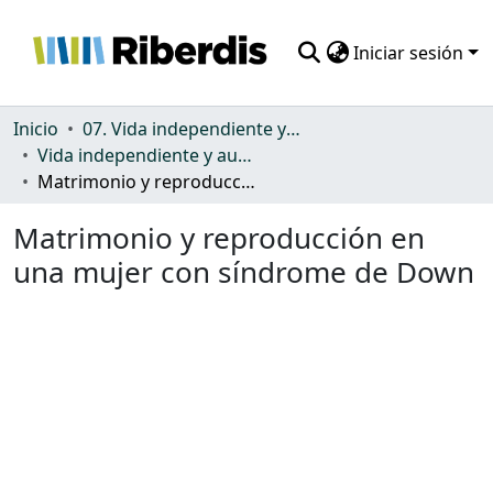
Iniciar sesión
Comunidades
Inicio
07. Vida independiente y autonomía personal
Vida independiente y autonomía personal
Todo DSpace
Matrimonio y reproducción en una mujer con síndrome de Down
Estadísticas
Matrimonio y reproducción en
una mujer con síndrome de Down