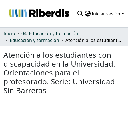
Iniciar sesión
Comunidades
Inicio
04. Educación y formación
Educación y formación
Atención a los estudiantes con discapacidad en la Universidad. Orientaciones para el profesorado. Serie: Universidad Sin Barreras
Todo DSpace
Atención a los estudiantes con
Estadísticas
discapacidad en la Universidad.
Orientaciones para el
profesorado. Serie: Universidad
Sin Barreras