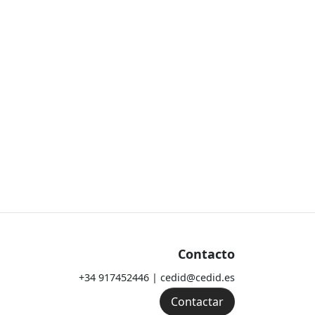
Contacto
+34 917452446 | cedid@cedid.es
Contactar