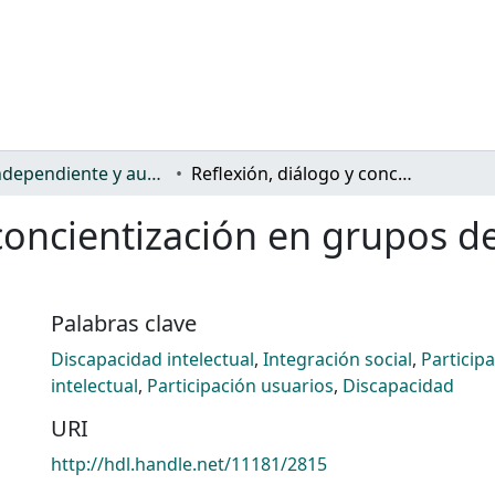
Vida independiente y autonomía personal
Reflexión, diálogo y concientización en grupos de personas con deficiencia mental
 concientización en grupos 
Palabras clave
Discapacidad intelectual
,
Integración social
,
Particip
intelectual
,
Participación usuarios
,
Discapacidad
URI
http://hdl.handle.net/11181/2815