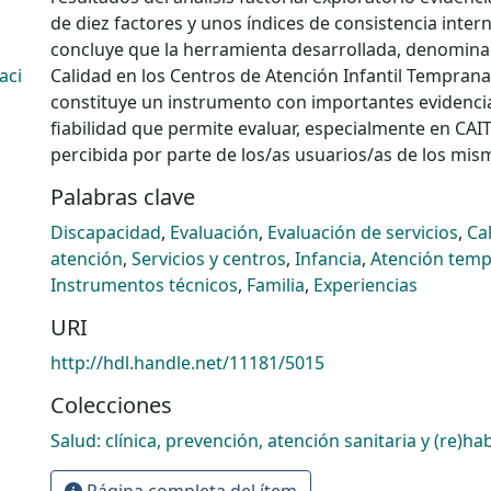
de diez factores y unos índices de consistencia intern
concluye que la herramienta desarrollada, denomina
aci
Calidad en los Centros de Atención Infantil Temprana 
constituye un instrumento con importantes evidencia
fiabilidad que permite evaluar, especialmente en CAIT,
percibida por parte de los/as usuarios/as de los mis
Palabras clave
Discapacidad
,
Evaluación
,
Evaluación de servicios
,
Ca
atención
,
Servicios y centros
,
Infancia
,
Atención tem
Instrumentos técnicos
,
Familia
,
Experiencias
URI
http://hdl.handle.net/11181/5015
Colecciones
Salud: clínica, prevención, atención sanitaria y (re)hab
Página completa del ítem