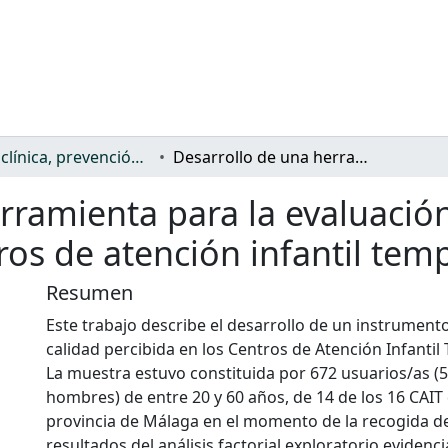
Salud: clínica, prevención, atención sanitaria y (re)habilitación
Desarrollo de una herramienta para la evaluación de la calidad percibida en los centros de atención infantil temprana
rramienta para la evaluación
tros de atención infantil tem
Resumen
Este trabajo describe el desarrollo de un instrumento
calidad percibida en los Centros de Atención Infantil
La muestra estuvo constituida por 672 usuarios/as (
hombres) de entre 20 y 60 años, de 14 de los 16 CAIT 
provincia de Málaga en el momento de la recogida de
resultados del análisis factorial exploratorio evidenc