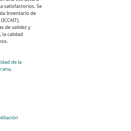
a satisfactorios. Se
da Inventario de
(ICCAIT),
s de validez y
 la calidad
mos.
lidad de la
prana
,
ilitación