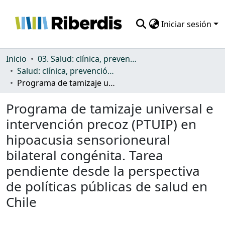
Iniciar sesión
Comunidades
Inicio
03. Salud: clínica, prevención, atención sanitaria y (re)habilitación
Salud: clínica, prevención, atención sanitaria y (re)habilitación
Todo DSpace
Programa de tamizaje universal e intervención precoz (PTUIP) en hipoacusia sensorioneural bilateral congénita. Tarea pendiente desde la perspectiva de políticas públicas de salud en Chile
Estadísticas
Programa de tamizaje universal e
intervención precoz (PTUIP) en
hipoacusia sensorioneural
bilateral congénita. Tarea
pendiente desde la perspectiva
de políticas públicas de salud en
Chile