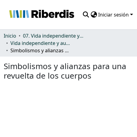
Iniciar sesión
Comunidades
Inicio
07. Vida independiente y autonomía personal
Vida independiente y autonomía personal
Todo DSpace
Simbolismos y alianzas para una revuelta de los cuerpos
Estadísticas
Simbolismos y alianzas para una
revuelta de los cuerpos