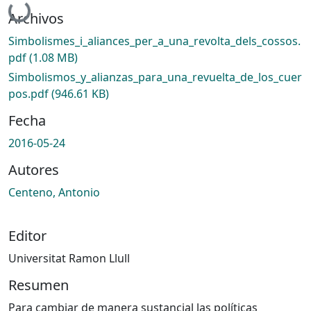
Cargando...
Archivos
Simbolismes_i_aliances_per_a_una_revolta_dels_cossos.
pdf
(1.08 MB)
Simbolismos_y_alianzas_para_una_revuelta_de_los_cuer
pos.pdf
(946.61 KB)
Fecha
2016-05-24
Autores
Centeno, Antonio
Editor
Universitat Ramon Llull
Resumen
Para cambiar de manera sustancial las políticas