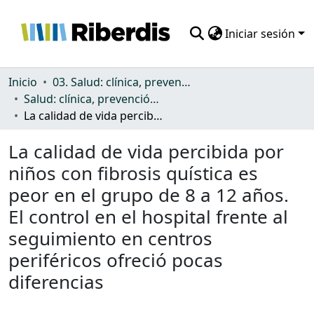
Iniciar sesión
Comunidades
Inicio
03. Salud: clínica, prevención, atención sanitaria y (re)habilitación
Salud: clínica, prevención, atención sanitaria y (re)habilitación
Todo DSpace
La calidad de vida percibida por niños con fibrosis quística es peor en el grupo de 8 a 12 años. El control en el hospital frente al seguimiento en centros periféricos ofreció pocas diferencias
Estadísticas
La calidad de vida percibida por
niños con fibrosis quística es
peor en el grupo de 8 a 12 años.
El control en el hospital frente al
seguimiento en centros
periféricos ofreció pocas
diferencias