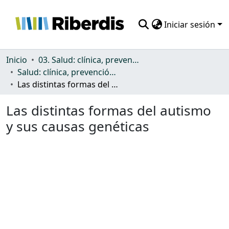
Iniciar sesión
Comunidades
Inicio
03. Salud: clínica, prevención, atención sanitaria y (re)habilitación
Salud: clínica, prevención, atención sanitaria y (re)habilitación
Todo DSpace
Las distintas formas del autismo y sus causas genéticas
Estadísticas
Las distintas formas del autismo
y sus causas genéticas