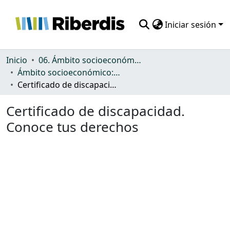
Iniciar sesión
Comunidades
Inicio
06. Ámbito socioeconómico: protección, gasto y desigualdad
Ámbito socioeconómico: protección, gasto y desigualdad
Todo DSpace
Certificado de discapacidad. Conoce tus derechos
Estadísticas
Certificado de discapacidad.
Conoce tus derechos