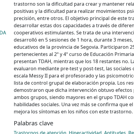
trastorno son la dificultad para crear y mantener rel
positivas y la dificultad para realizar movimientos p
precisión, entre otros. El objetivo principal de este tr
desarrollar estas dos capacidades a través de difere
TDA
cooperativos estimulantes. Se trata de una intervenc
desarrolló en 5 sesiones de 1 hora, durante 3 meses,
educativos de la provincia de Segovia. Participaron 
pertenecientes al 2º y 4º curso de Educación Primaria
presentan TDAH, mientras que los 18 restantes no. L
evaluaron mediante pre-test y post-test, las sociales 
escala Messy II para el profesorado y las psicomotric
lista de control grupal de elaboración propia. Los re
demostraron que dicha intervención obtuvo efectos 
ambos grupos, siendo mayores en el grupo TDAH con
habilidades sociales. Una vez más se confirma que el e
mejora los síntomas en los niños con este trastorno.
Palabras clave
Trastornos de atención
,
Hiperactividad
,
Aptitudes
,
Re