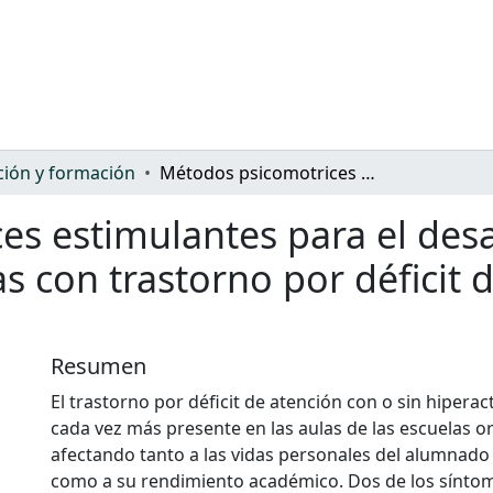
ión y formación
Métodos psicomotrices estimulantes para el desarrollo psicomotor y social de niños y niñas con trastorno por déficit de atención con hiperactividad
s estimulantes para el desa
as con trastorno por déficit 
Resumen
El trastorno por déficit de atención con o sin hiperac
cada vez más presente en las aulas de las escuelas or
afectando tanto a las vidas personales del alumnado
como a su rendimiento académico. Dos de los síntom