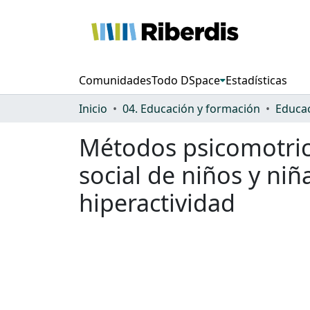
Comunidades
Todo DSpace
Estadísticas
Inicio
04. Educación y formación
Educac
Métodos psicomotrice
social de niños y niñ
hiperactividad