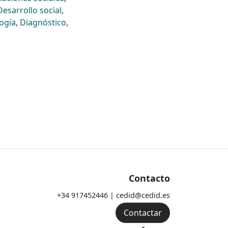
Desarrollo social
,
logía
,
Diagnóstico
,
Contacto
+34 917452446 | cedid@cedid.es
Contactar