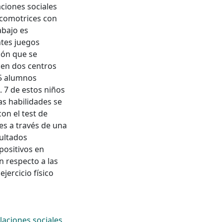
aciones sociales
sicomotrices con
abajo es
ntes juegos
ión que se
 en dos centros
25 alumnos
. 7 de estos niños
as habilidades se
con el test de
es a través de una
sultados
positivos en
 respecto a las
jercicio físico
laciones sociales
,