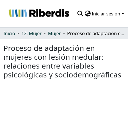
Iniciar sesión
Comunidades
Inicio
12. Mujer
Mujer
Proceso de adaptación en mujeres con lesión medular: relaciones entre variables psicológicas y sociodemográficas
Todo DSpace
Proceso de adaptación en
mujeres con lesión medular:
Estadísticas
relaciones entre variables
psicológicas y sociodemográficas