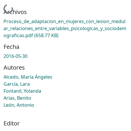
Cargando...
Archivos
Proceso_de_adaptacion_en_mujeres_con_lesion_medul
ar_relaciones_entre_variables_psicologicas_y_sociodem
ograficas.pdf
(658.77 KB)
Fecha
2016-05-30
Autores
Alcedo, María Ángeles
García, Lara
Fontanil, Yolanda
Arias, Benito
León, Antonio
Editor