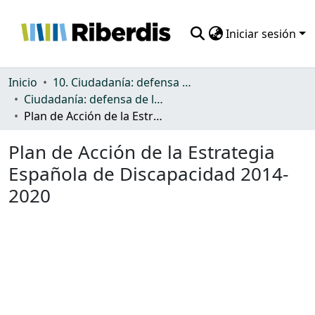
Iniciar sesión
Comunidades
Inicio
10. Ciudadanía: defensa de los derechos y discriminación
Ciudadanía: defensa de los derechos y discriminación
Todo DSpace
Plan de Acción de la Estrategia Española de Discapacidad 2014-2020
Estadísticas
Plan de Acción de la Estrategia
Española de Discapacidad 2014-
2020