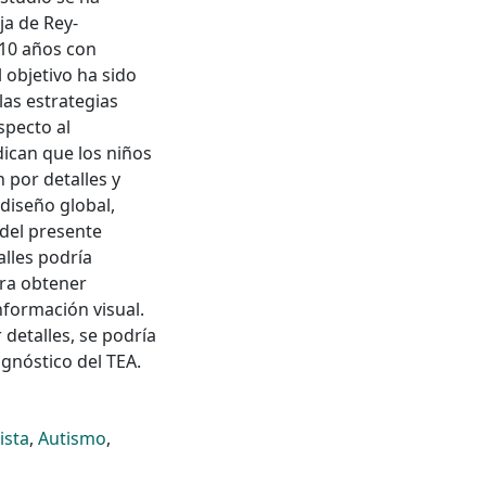
ja de Rey-
 10 años con
 objetivo ha sido
las estrategias
specto al
dican que los niños
 por detalles y
diseño global,
del presente
alles podría
ara obtener
nformación visual.
 detalles, se podría
agnóstico del TEA.
ista
,
Autismo
,