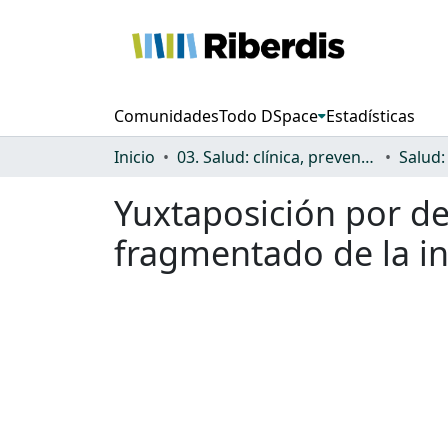
Comunidades
Todo DSpace
Estadísticas
Inicio
03. Salud: clínica, prevención, atención sanitaria y (re)habilitación
Yuxtaposición por d
fragmentado de la i