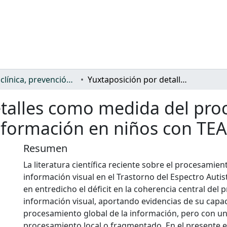
Salud: clínica, prevención, atención sanitaria y (re)habilitación
Yuxtaposición por detalles como medida del procesamiento visual fragmentado de la información en niños con TEA grado 1
etalles como medida del pro
nformación en niños con TEA
Resumen
La literatura científica reciente sobre el procesamien
información visual en el Trastorno del Espectro Autis
en entredicho el déficit en la coherencia central del
información visual, aportando evidencias de su capac
procesamiento global de la información, pero con un
procesamiento local o fragmentado. En el presente e