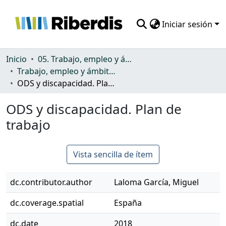
Iniciar sesión
Comunidades
Inicio
05. Trabajo, empleo y ámbito productivo
Trabajo, empleo y ámbito productivo
Todo DSpace
ODS y discapacidad. Plan de trabajo
Estadísticas
ODS y discapacidad. Plan de
trabajo
Vista sencilla de ítem
dc.contributor.author
Laloma García, Miguel
dc.coverage.spatial
España
dc.date
2018