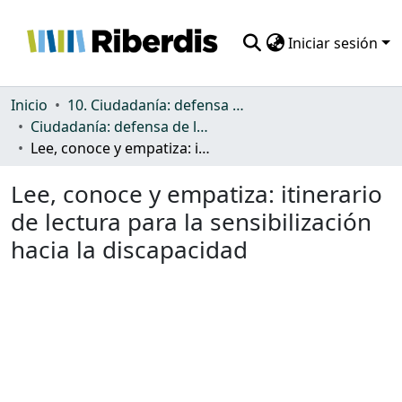
Iniciar sesión
Comunidades
Inicio
10. Ciudadanía: defensa de los derechos y discriminación
Ciudadanía: defensa de los derechos y discriminación
Todo DSpace
Lee, conoce y empatiza: itinerario de lectura para la sensibilización hacia la discapacidad
Estadísticas
Lee, conoce y empatiza: itinerario
de lectura para la sensibilización
hacia la discapacidad