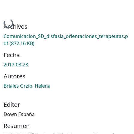
Cargando...
Archivos
Comunicacion_SD_disfasia_orientaciones_terapeutas.p
df
(872.16 KB)
Fecha
2017-03-28
Autores
Briales Grzib, Helena
Editor
Down España
Resumen