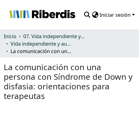
Iniciar sesión
Comunidades
Inicio
07. Vida independiente y autonomía personal
Vida independiente y autonomía personal
Todo DSpace
La comunicación con una persona con Síndrome de Down y disfasia: orientaciones para terapeutas
Estadísticas
La comunicación con una
persona con Síndrome de Down y
disfasia: orientaciones para
terapeutas