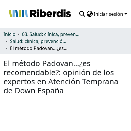
Iniciar sesión
Comunidades
Inicio
03. Salud: clínica, prevención, atención sanitaria y (re)habilitación
Salud: clínica, prevención, atención sanitaria y (re)habilitación
Todo DSpace
El método Padovan…¿es recomendable?: opinión de los expertos en Atención Temprana de Down España
Estadísticas
El método Padovan…¿es
recomendable?: opinión de los
expertos en Atención Temprana
de Down España