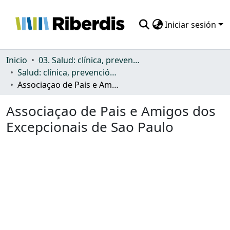
Iniciar sesión
Comunidades
Inicio
03. Salud: clínica, prevención, atención sanitaria y (re)habilitación
Salud: clínica, prevención, atención sanitaria y (re)habilitación
Todo DSpace
Associaçao de Pais e Amigos dos Excepcionais de Sao Paulo
Estadísticas
Associaçao de Pais e Amigos dos
Excepcionais de Sao Paulo
Cargando...