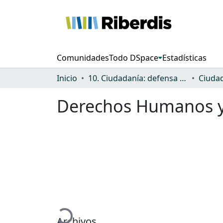
Comunidades
Todo DSpace
Estadísticas
Inicio
10. Ciudadanía: defensa de los derechos y discriminación
Derechos Humanos y
Cargando...
Archivos