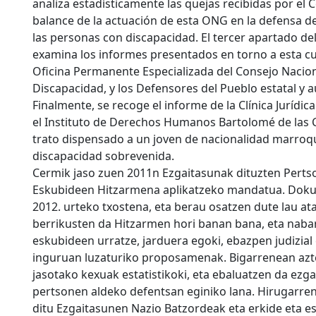
analiza estadísticamente las quejas recibidas por el 
balance de la actuación de esta ONG en la defensa d
las personas con discapacidad. El tercer apartado d
examina los informes presentados en torno a esta cu
Oficina Permanente Especializada del Consejo Nacion
Discapacidad, y los Defensores del Pueblo estatal y 
Finalmente, se recoge el informe de la Clínica Jurídic
el Instituto de Derechos Humanos Bartolomé de las C
trato dispensado a un joven de nacionalidad marroq
discapacidad sobrevenida.
Cermik jaso zuen 2011n Ezgaitasunak dituzten Pert
Eskubideen Hitzarmena aplikatzeko mandatua. Dok
2012. urteko txostena, eta berau osatzen dute lau ata
berrikusten da Hitzarmen hori banan bana, eta nab
eskubideen urratze, jarduera egoki, ebazpen judizia
inguruan luzaturiko proposamenak. Bigarrenean azt
jasotako kexuak estatistikoki, eta ebaluatzen da ezg
pertsonen aldeko defentsan eginiko lana. Hirugarren
ditu Ezgaitasunen Nazio Batzordeak eta erkide eta e