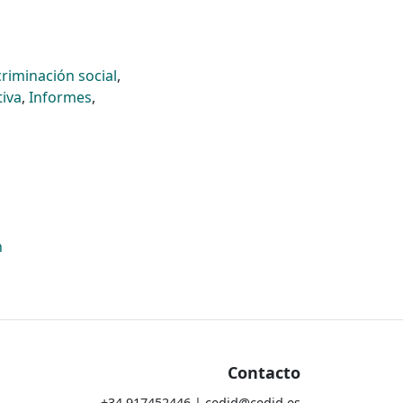
criminación social
,
tiva
,
Informes
,
n
Contacto
+34 917452446 | cedid@cedid.es