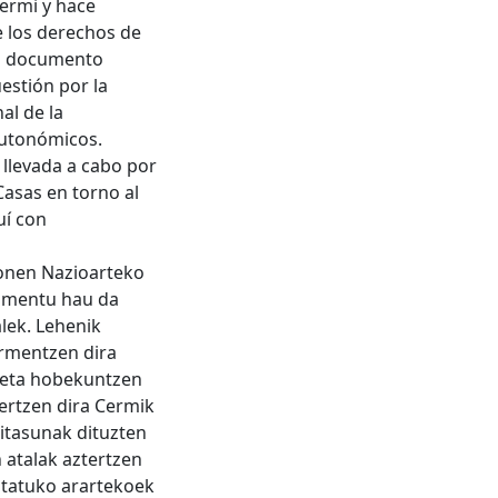
Cermi y hace
e los derechos de
el documento
estión por la
al de la
autonómicos.
a llevada a cabo por
asas en torno al
uí con
sonen Nazioarteko
umentu hau da
lek. Lehenik
armentzen dira
l eta hobekuntzen
ertzen dira Cermik
aitasunak dituzten
 atalak aztertzen
statuko arartekoek