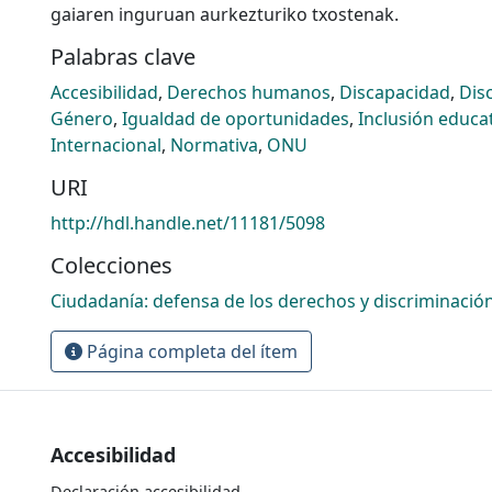
gaiaren inguruan aurkezturiko txostenak.
Palabras clave
Accesibilidad
,
Derechos humanos
,
Discapacidad
,
Dis
Género
,
Igualdad de oportunidades
,
Inclusión educa
Internacional
,
Normativa
,
ONU
URI
http://hdl.handle.net/11181/5098
Colecciones
Ciudadanía: defensa de los derechos y discriminació
Página completa del ítem
Accesibilidad
Declaración accesibilidad