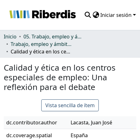
Iniciar sesión
Comunidades
Inicio
05. Trabajo, empleo y ámbito productivo
Trabajo, empleo y ámbito productivo
Todo DSpace
Calidad y ética en los centros especiales de empleo: Una reflexión para el debate
Estadísticas
Calidad y ética en los centros
especiales de empleo: Una
reflexión para el debate
Vista sencilla de ítem
dc.contributor.author
Lacasta, Juan José
dc.coverage.spatial
España