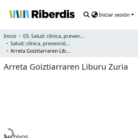
Iniciar sesión
Comunidades
Inicio
03. Salud: clínica, prevención, atención sanitaria y (re)habilitación
Salud: clínica, prevención, atención sanitaria y (re)habilitación
Todo DSpace
Arreta Goiztiarraren Liburu Zuria
Estadísticas
Arreta Goiztiarraren Liburu Zuria
Cargando...
Archivos