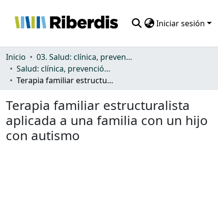
Iniciar sesión
Comunidades
Inicio
03. Salud: clínica, prevención, atención sanitaria y (re)habilitación
Salud: clínica, prevención, atención sanitaria y (re)habilitación
Todo DSpace
Terapia familiar estructuralista aplicada a una familia con un hijo con autismo
Estadísticas
Terapia familiar estructuralista
aplicada a una familia con un hijo
con autismo