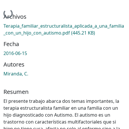
Cargando...
Archivos
Terapia_familiar_estructuralista_aplicada_a_una_familia
_con_un_hijo_con_autismo.pdf
(445.21 KB)
Fecha
2016-06-15
Autores
Miranda, C.
Resumen
El presente trabajo abarca dos temas importantes, la
terapia estructuralista familiar en una familia con un
hijo diagnosticado con Autismo. El autismo es un
trastorno con características multifactoriales que si
bien no tiene cura, afecta no solo al enfermo sino a la