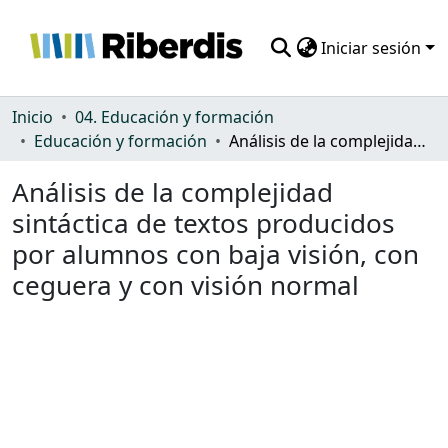
Iniciar sesión
Comunidades
Inicio
04. Educación y formación
Educación y formación
Análisis de la complejidad sintáctica de textos producidos por alumnos con baja visión, con ceguera y con visión normal
Todo DSpace
Análisis de la complejidad
Estadísticas
sintáctica de textos producidos
por alumnos con baja visión, con
ceguera y con visión normal