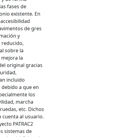
las fases de
onio existente. En
accesibilidad
pavimentos de gres
rmación y
 reducido,
al sobre la
 mejora la
el original gracias
uridad,
an incluido
, debido a que en
pecialmente los
vilidad, marcha
ruedas, etc. Dichos
 cuenta al usuario.
oyecto PATRAC2
os sistemas de