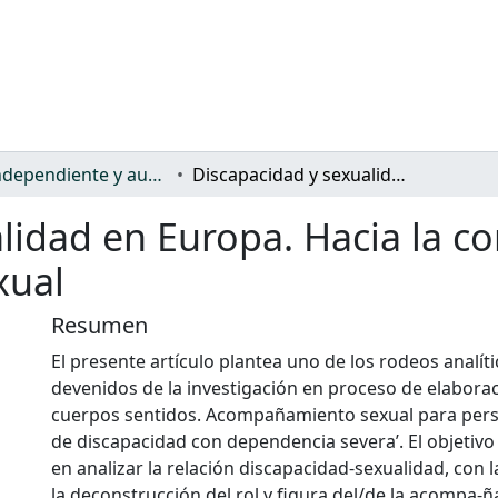
Vida independiente y autonomía personal
Discapacidad y sexualidad en Europa. Hacia la construcción del acompañamiento sexual
lidad en Europa. Hacia la co
xual
Resumen
El presente artículo plantea uno de los rodeos analíti
devenidos de la investigación en proceso de elaborac
cuerpos sentidos. Acompañamiento sexual para pers
de discapacidad con dependencia severa’. El objetivo
en analizar la relación discapacidad-sexualidad, con l
la deconstrucción del rol y figura del/de la acompa-ñ