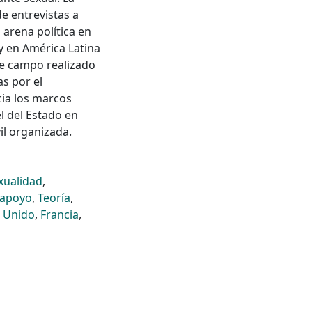
e entrevistas a
 arena política en
 y en América Latina
de campo realizado
as por el
cia los marcos
l del Estado en
il organizada.
xualidad
,
 apoyo
,
Teoría
,
 Unido
,
Francia
,