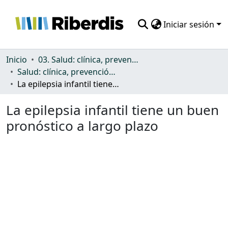
Iniciar sesión
Comunidades
Inicio
03. Salud: clínica, prevención, atención sanitaria y (re)habilitación
Salud: clínica, prevención, atención sanitaria y (re)habilitación
Todo DSpace
La epilepsia infantil tiene un buen pronóstico a largo plazo
Estadísticas
La epilepsia infantil tiene un buen
pronóstico a largo plazo
Cargando...