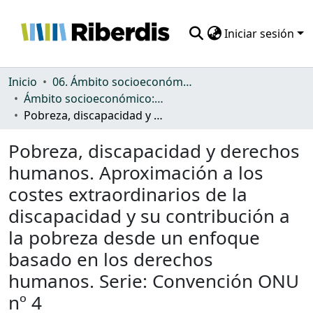
Iniciar sesión
Comunidades
Inicio
06. Ámbito socioeconómico: protección, gasto y desigualdad
Ámbito socioeconómico: protección, gasto y desigualdad
Todo DSpace
Pobreza, discapacidad y derechos humanos. Aproximación a los costes extraordinarios de la discapacidad y su contribución a la pobreza desde un enfoque basado en los derechos humanos. Serie: Convención ONU nº 4
Estadísticas
Pobreza, discapacidad y derechos
humanos. Aproximación a los
costes extraordinarios de la
discapacidad y su contribución a
la pobreza desde un enfoque
basado en los derechos
humanos. Serie: Convención ONU
nº 4