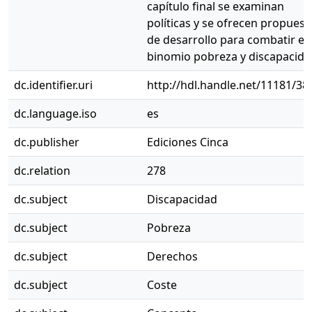
capítulo final se examinan
políticas y se ofrecen propuest
de desarrollo para combatir el
binomio pobreza y discapacida
dc.identifier.uri
http://hdl.handle.net/11181/38
dc.language.iso
es
dc.publisher
Ediciones Cinca
dc.relation
278
dc.subject
Discapacidad
dc.subject
Pobreza
dc.subject
Derechos
dc.subject
Coste