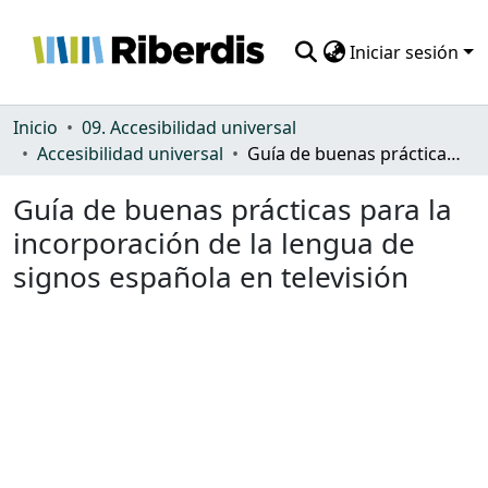
Iniciar sesión
Comunidades
Inicio
09. Accesibilidad universal
Accesibilidad universal
Guía de buenas prácticas para la incorporación de la lengua de signos española en televisión
Todo DSpace
Guía de buenas prácticas para la
Estadísticas
incorporación de la lengua de
signos española en televisión