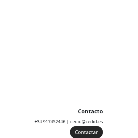
Contacto
+34 917452446 | cedid@cedid.es
Contactar