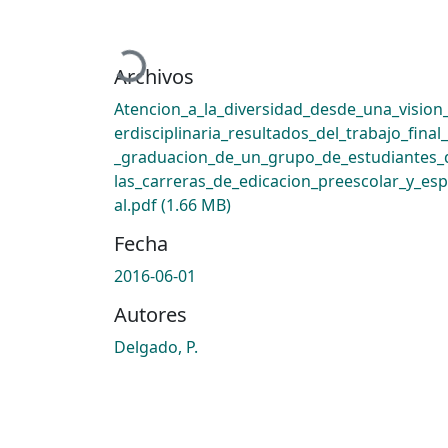
Cargando...
Archivos
Atencion_a_la_diversidad_desde_una_vision_
erdisciplinaria_resultados_del_trabajo_final
_graduacion_de_un_grupo_de_estudiantes_
las_carreras_de_edicacion_preescolar_y_esp
al.pdf
(1.66 MB)
Fecha
2016-06-01
Autores
Delgado, P.