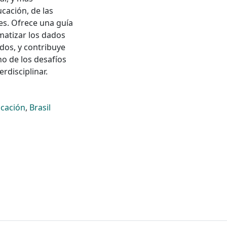
ucación, de las
es. Ofrece una guía
ematizar los dados
ados, y contribuye
no de los desafíos
erdisciplinar.
cación
,
Brasil