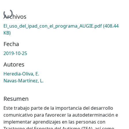
Cargando...
Archivos
El_uso_del_ipad_con_el_programa_AUGIE.pdf
(408.44
KB)
Fecha
2019-10-25
Autores
Heredia-Oliva, E.
Navas-Martínez, L.
Resumen
Este trabajo parte de la importancia del desarrollo
comunicativo para favorecer la autodeterminación e
implementar aprendizajes en las personas con
Trastorno del Espectro del Autismo (TEA), así como