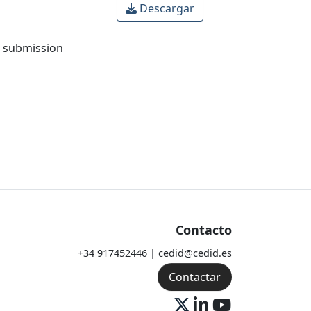
Descargar
o submission
Contacto
+34 917452446 | cedid@cedid.es
Contactar