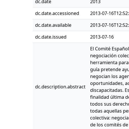
dc.date
2013
dc.date.accessioned
2013-07-16T12:52
dc.date.available
2013-07-16T12:52
dc.date.issued
2013-07-16
El Comité Españo
negociación colec
herramienta para 
guía pretende ayu
negocian los agen
oportunidades, ac
dc.description.abstract
discapacitadas. E
finalidad última d
todos sus derecho
todas aquellas pe
colectiva: negoci
de los comités de