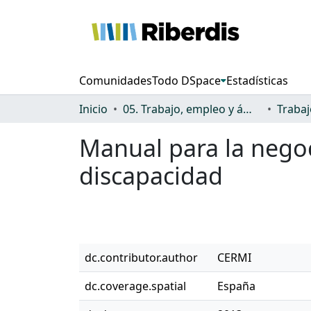
Comunidades
Todo DSpace
Estadísticas
Inicio
05. Trabajo, empleo y ámbito productivo
Manual para la negoc
discapacidad
dc.contributor.author
CERMI
dc.coverage.spatial
España