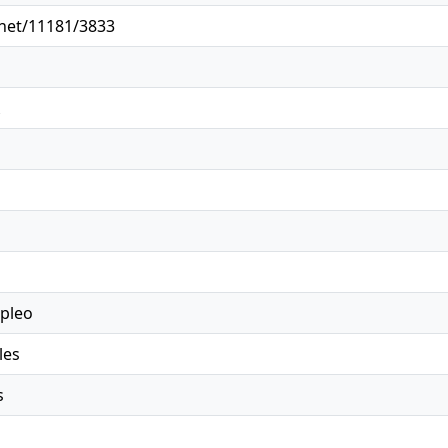
.net/11181/3833
pleo
les
s