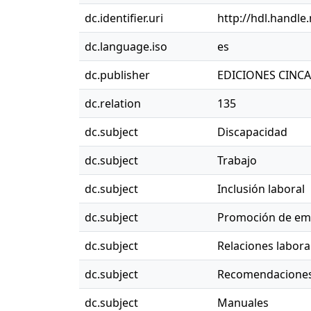
dc.identifier.uri
http://hdl.handle
dc.language.iso
es
dc.publisher
EDICIONES CINCA
dc.relation
135
dc.subject
Discapacidad
dc.subject
Trabajo
dc.subject
Inclusión laboral
dc.subject
Promoción de em
dc.subject
Relaciones labora
dc.subject
Recomendacione
dc.subject
Manuales