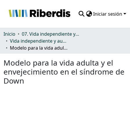
Iniciar sesión
Comunidades
Inicio
07. Vida independiente y autonomía personal
Vida independiente y autonomía personal
Todo DSpace
Modelo para la vida adulta y el envejecimiento en el síndrome de Down
Estadísticas
Modelo para la vida adulta y el
envejecimiento en el síndrome de
Down