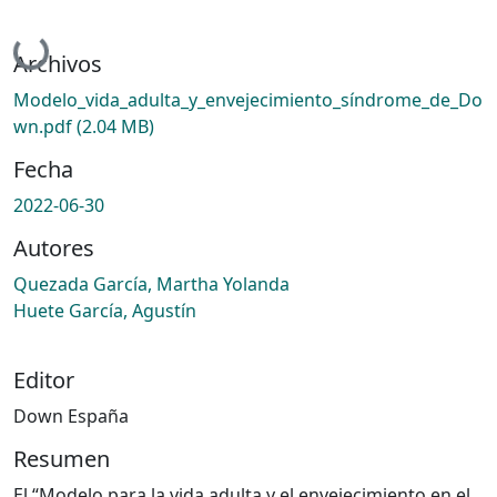
Cargando...
Archivos
Modelo_vida_adulta_y_envejecimiento_síndrome_de_Do
wn.pdf
(2.04 MB)
Fecha
2022-06-30
Autores
Quezada García, Martha Yolanda
Huete García, Agustín
Editor
Down España
Resumen
El “Modelo para la vida adulta y el envejecimiento en el