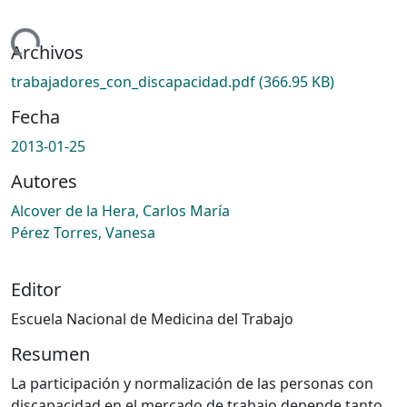
ndo...
Archivos
trabajadores_con_discapacidad.pdf
(366.95 KB)
Fecha
2013-01-25
Autores
Alcover de la Hera, Carlos María
Pérez Torres, Vanesa
Editor
Escuela Nacional de Medicina del Trabajo
Resumen
La participación y normalización de las personas con
discapacidad en el mercado de trabajo depende tanto