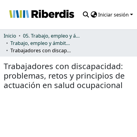
Iniciar sesión
Comunidades
Inicio
05. Trabajo, empleo y ámbito productivo
Trabajo, empleo y ámbito productivo
Todo DSpace
Trabajadores con discapacidad: problemas, retos y principios de actuación en salud ocupacional
Estadísticas
Trabajadores con discapacidad:
problemas, retos y principios de
actuación en salud ocupacional