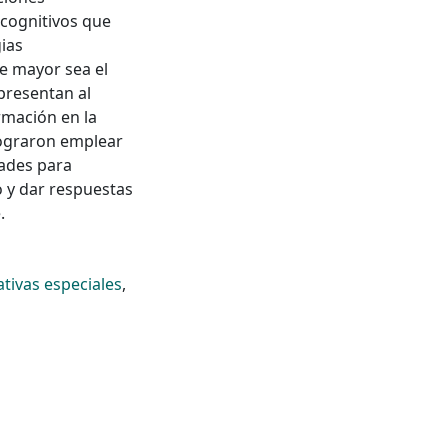
cognitivos que
gias
e mayor sea el
presentan al
ormación en la
lograron emplear
tades para
o y dar respuestas
.
tivas especiales
,