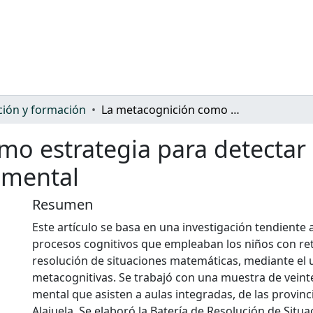
ión y formación
La metacognición como estrategia para detectar procesos cognitivos en niños con retraso mental
o estrategia para detectar 
 mental
Resumen
Este artículo se basa en una investigación tendiente 
procesos cognitivos que empleaban los niños con ret
resolución de situaciones matemáticas, mediante el 
metacognitivas. Se trabajó con una muestra de veint
mental que asisten a aulas integradas, de las provinc
Alajuela. Se elaboró la Batería de Resolución de Situ