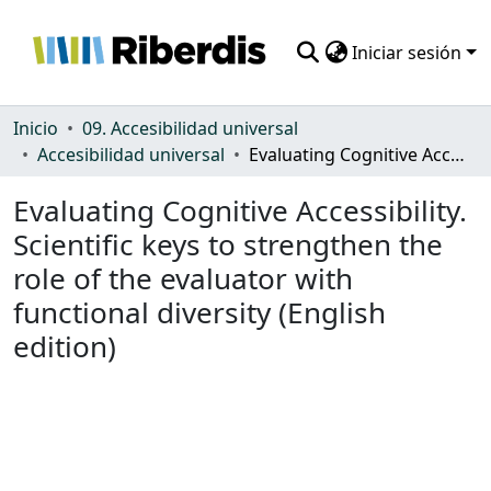
Iniciar sesión
Comunidades
Inicio
09. Accesibilidad universal
Accesibilidad universal
Evaluating Cognitive Accessibility. Scientific keys to strengthen the role of the evaluator with functional diversity (English edition)
Todo DSpace
Evaluating Cognitive Accessibility.
Estadísticas
Scientific keys to strengthen the
role of the evaluator with
functional diversity (English
edition)