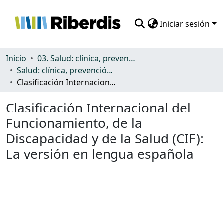
Iniciar sesión
Comunidades
Inicio
03. Salud: clínica, prevención, atención sanitaria y (re)habilitación
Salud: clínica, prevención, atención sanitaria y (re)habilitación
Todo DSpace
Clasificación Internacional del Funcionamiento, de la Discapacidad y de la Salud (CIF): La versión en lengua española
Estadísticas
Clasificación Internacional del
Funcionamiento, de la
Discapacidad y de la Salud (CIF):
La versión en lengua española