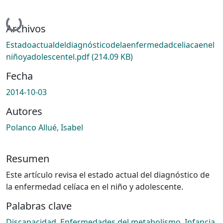
Cargando...
Archivos
Estadoactualdeldiagnósticodelaenfermedadceliacaenel
niñoyadolescentel.pdf
(214.09 KB)
Fecha
2014-10-03
Autores
Polanco Allué, Isabel
Resumen
Este artículo revisa el estado actual del diagnóstico de
la enfermedad celíaca en el niño y adolescente.
Palabras clave
Discapacidad
,
Enfermedades del metabolismo
,
Infancia
,