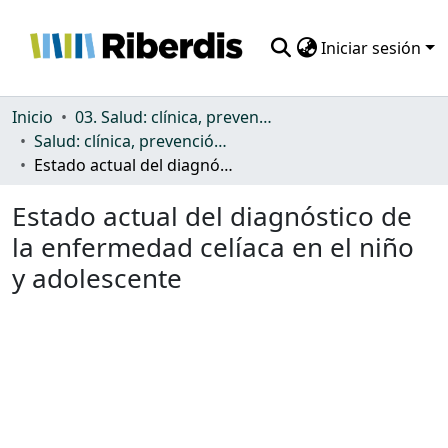
Iniciar sesión
Comunidades
Inicio
03. Salud: clínica, prevención, atención sanitaria y (re)habilitación
Salud: clínica, prevención, atención sanitaria y (re)habilitación
Todo DSpace
Estado actual del diagnóstico de la enfermedad celíaca en el niño y adolescente
Estadísticas
Estado actual del diagnóstico de
la enfermedad celíaca en el niño
y adolescente