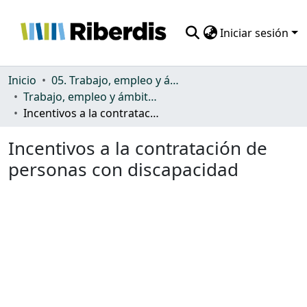
Iniciar sesión
Comunidades
Inicio
05. Trabajo, empleo y ámbito productivo
Trabajo, empleo y ámbito productivo
Todo DSpace
Incentivos a la contratación de personas con discapacidad
Estadísticas
Incentivos a la contratación de
personas con discapacidad
Cargando...