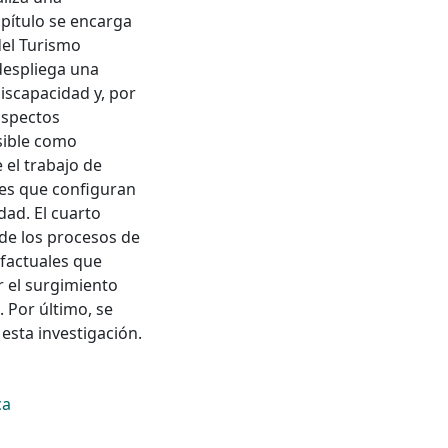
apítulo se encarga
del Turismo
 despliega una
discapacidad y, por
aspectos
sible como
 el trabajo de
ses que configuran
dad. El cuarto
 de los procesos de
 factuales que
 el surgimiento
 Por último, se
 esta investigación.
ca