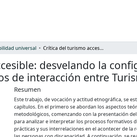
bilidad universal
Crítica del turismo accesible: desvelando la configuración discursiva y factual de los procesos de interacción entre Turismo y Discapacidad
ccesible: desvelando la confi
sos de interacción entre Tur
Resumen
Este trabajo, de vocación y actitud etnográfica, se es
capítulos. En el primero se abordan los aspectos teór
metodológicos, comenzando con la presentación del
para analizar e interpretar los procesos formativos de
prácticas y sus interrelaciones en el acontecer de la r
las personas con discapacidad. A continuación, se re