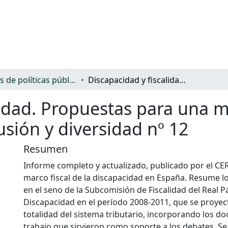
Análisis de políticas públicas y normativa sobre discapacidad
Discapacidad y fiscalidad. Propuestas para una mayor inclusión social. Colección inclusión y diversidad nº 12
lidad. Propuestas para una m
lusión y diversidad nº 12
Resumen
Informe completo y actualizado, publicado por el CER
marco fiscal de la discapacidad en España. Resume l
en el seno de la Subcomisión de Fiscalidad del Real P
Discapacidad en el período 2008-2011, que se proyec
totalidad del sistema tributario, incorporando los 
trabajo que sirvieron como soporte a los debates. Se