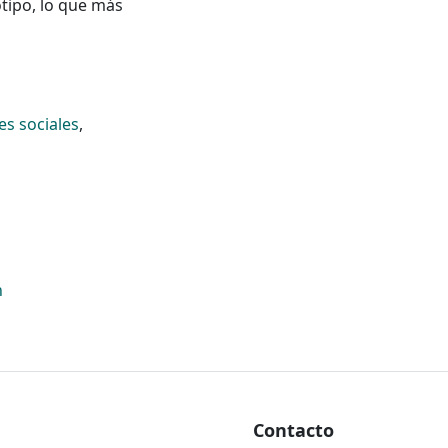
otipo, lo que más
es sociales
,
n
Contacto