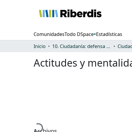
Comunidades
Todo DSpace
Estadísticas
Inicio
10. Ciudadanía: defensa de los derechos y discriminación
Actitudes y mentalid
Cargando...
Archivos