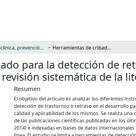
Salud: clínica, prevención, atención sanitaria y (re)habilitación
Herramientas de cribado para la detección de retrasos o trastornos en el desarrollo: Una revisión sistemática de la literatura
ado para la detección de ret
revisión sistemática de la li
Resumen
El objetivo del artículo es analizar los diferentes in
detección de trastornos o retraso en el desarrollo pa
calidad y aplicabilidad de los mismos. Se realiza una 
de las publicaciones científicas publicadas en los últ
2014) e indexadas en bases de datos internacionales
línea. El estudio se limita a herramientas de detecci