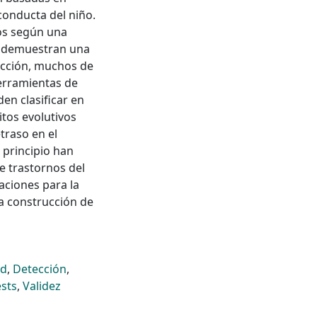
conducta del niño.
os según una
os demuestran una
ección, muchos de
herramientas de
en clasificar en
itos evolutivos
traso en el
 principio han
e trastornos del
aciones para la
la construcción de
ad
,
Detección
,
ests
,
Validez