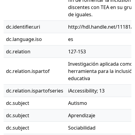
discentes con TEA en su gru
de iguales.
dc.identifier.uri
http://hdl.handle.net/11181/
dc.language.iso
es
dc.relation
127-153
Investigación aplicada como
dc.relation.ispartof
herramienta para la inclusió
educativa
dc.relation.ispartofseries
iAccessibility; 13
dc.subject
Autismo
dc.subject
Aprendizaje
dc.subject
Sociabilidad