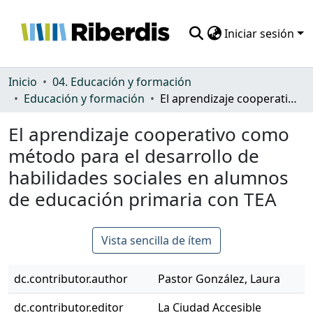
Iniciar sesión
Comunidades
Inicio
04. Educación y formación
Educación y formación
El aprendizaje cooperativo como método para el desarrollo de habilidades sociales en alumnos de educación primaria con TEA
Todo DSpace
El aprendizaje cooperativo como
Estadísticas
método para el desarrollo de
habilidades sociales en alumnos
de educación primaria con TEA
Vista sencilla de ítem
dc.contributor.author
Pastor González, Laura
dc.contributor.editor
La Ciudad Accesible