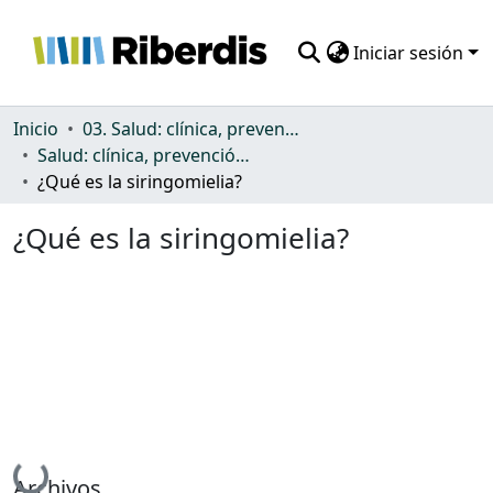
Iniciar sesión
Comunidades
Inicio
03. Salud: clínica, prevención, atención sanitaria y (re)habilitación
Salud: clínica, prevención, atención sanitaria y (re)habilitación
Todo DSpace
¿Qué es la siringomielia?
Estadísticas
¿Qué es la siringomielia?
Cargando...
Archivos