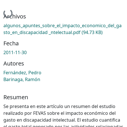
Cargando...
Archivos
algunos_apuntes_sobre_el_impacto_economico_del_ga
sto_en_discapacidad _ntelectual.pdf
(94.73 KB)
Fecha
2011-11-30
Autores
Fernández, Pedro
Barinaga, Ramón
Resumen
Se presenta en este artículo un resumen del estudio
realizado por FEVAS sobre el impacto económico del
gasto en discapacidad intelectual. El estudio cuantifica
el gasto total generado por las actividades relacionadas