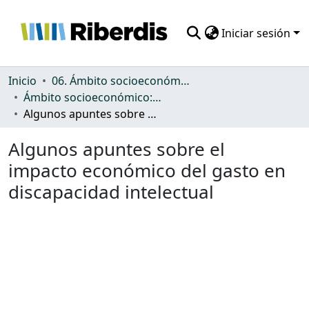
Iniciar sesión
Comunidades
Inicio
06. Ámbito socioeconómico: protección, gasto y desigualdad
Ámbito socioeconómico: protección, gasto y desigualdad
Todo DSpace
Algunos apuntes sobre el impacto económico del gasto en discapacidad intelectual
Estadísticas
Algunos apuntes sobre el
impacto económico del gasto en
discapacidad intelectual