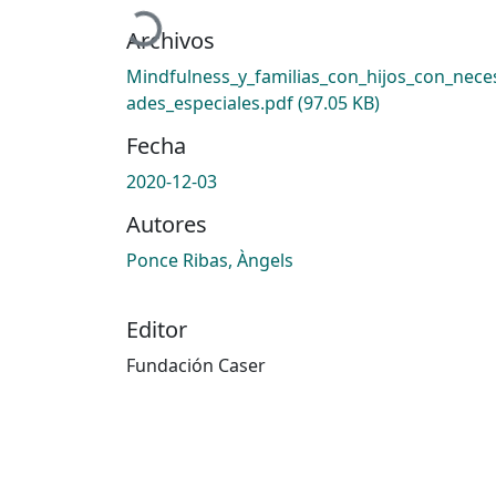
Cargando...
Archivos
Mindfulness_y_familias_con_hijos_con_nece
ades_especiales.pdf
(97.05 KB)
Fecha
2020-12-03
Autores
Ponce Ribas, Àngels
Editor
Fundación Caser