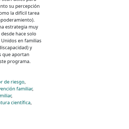
anto su percepción
mo la difícil tarea
empoderamiento).
na estrategia muy
y desde hace solo
Unidos en familias
discapacidad) y
s que aportan
este programa.
or de riesgo
,
vención familiar
,
miliar
,
atura científica
,