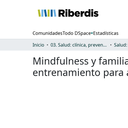
Comunidades
Todo DSpace
Estadísticas
Inicio
03. Salud: clínica, prevención, atención sanitaria y (re)habilitación
Mindfulness y famili
entrenamiento para a