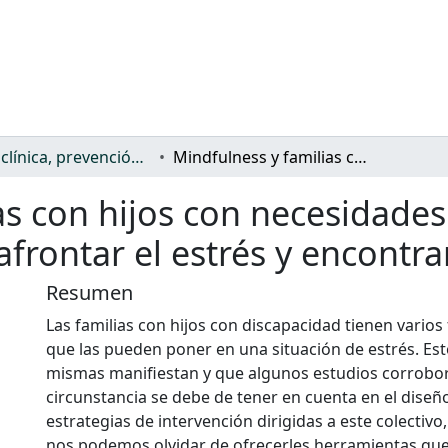
Salud: clínica, prevención, atención sanitaria y (re)habilitación
Mindfulness y familias con hijos con necesidades especiales. Un entrenamiento para afrontar el estrés y encontrar la calma
as con hijos con necesidades
frontar el estrés y encontra
Resumen
Las familias con hijos con discapacidad tienen varios
que las pueden poner en una situación de estrés. Est
mismas manifiestan y que algunos estudios corrobor
circunstancia se debe de tener en cuenta en el diseñ
estrategias de intervención dirigidas a este colectiv
nos podemos olvidar de ofrecerles herramientas que 