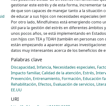
gestionar este estrés y de esta forma, incrementar t
de que son capaces de manejar tanto a la situación co
sid
de educar a sus hijos con necesidades especiales (
Por otro lado, Mindfulness está emergiendo como u
útil para la gestión del estrés en diferentes ámbitos 
unos pocos años, se está implementando en Estados 
con hijos con TEA y TDAH (también en personas con 
están empezando a aparecer algunas investigacione
datos muy interesantes acerca de los beneficios de 
Palabras clave
Discapacidad
,
Infancia
,
Necesidades especiales
,
Fact
Impacto familiar
,
Calidad de la atención
,
Estrés
,
Inter
Prevención
,
Entrenamiento
,
Formación
,
Educación fa
Rehabilitación
,
Efectos
,
Evaluación de servicios
,
Liter
EE.UU
URI