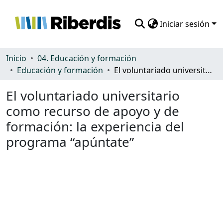
Iniciar sesión
Comunidades
Inicio
04. Educación y formación
Educación y formación
El voluntariado universitario como recurso de apoyo y de formación: la experiencia del programa “apúntate”
Todo DSpace
El voluntariado universitario
Estadísticas
como recurso de apoyo y de
formación: la experiencia del
programa “apúntate”