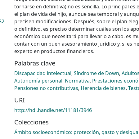
tornarse en definitiva) no es sencilla. Lo principal es
el plan de vida del hijo, aunque sea temporal y aunq
82
precisen modificaciones. Después, sobre el plan elegi
o definitivo, es preciso determinar cuáles son los ap
económico que necesitará para llevarlo a cabo. es m
contar con un buen asesoramiento jurídico y, si es n
experto en productos financieros.
Palabras clave
Discapacidad intelectual
,
Síndrome de Down
,
Adulto
Autonomía personal
,
Normativa
,
Prestaciones econ
Pensiones no contributivas
,
Herencia de bienes
,
Tes
URI
http://hdl.handle.net/11181/3946
Colecciones
Ámbito socioeconómico: protección, gasto y desigua