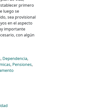
 establecer primero
ue luego se
do, sea provisional
oyos en el aspecto
uy importante
ecesario, con algún
s
,
Dependencia
,
ómicas
,
Pensiones
,
tamento
ldad