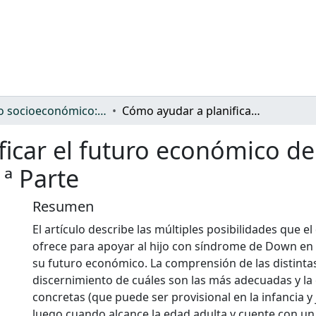
Ámbito socioeconómico: protección, gasto y desigualdad
Cómo ayudar a planificar el futuro económico de una persona con síndrome de Down. 1ª Parte
ficar el futuro económico d
ª Parte
Resumen
El artículo describe las múltiples posibilidades que e
ofrece para apoyar al hijo con síndrome de Down en l
su futuro económico. La comprensión de las distintas
discernimiento de cuáles son las más adecuadas y la 
concretas (que puede ser provisional en la infancia y
luego cuando alcance la edad adulta y cuente con un 